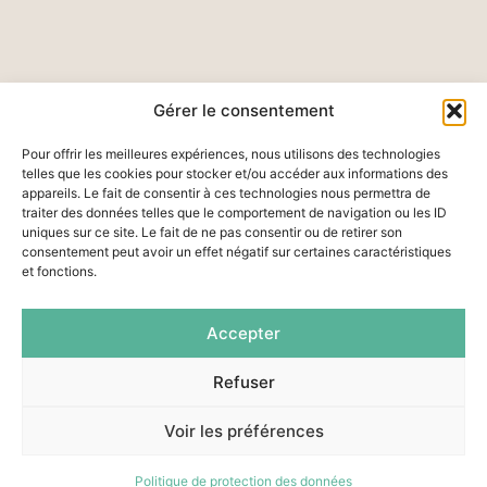
Gérer le consentement
Pour offrir les meilleures expériences, nous utilisons des technologies
telles que les cookies pour stocker et/ou accéder aux informations des
appareils. Le fait de consentir à ces technologies nous permettra de
traiter des données telles que le comportement de navigation ou les ID
uniques sur ce site. Le fait de ne pas consentir ou de retirer son
RESTONS EN
consentement peut avoir un effet négatif sur certaines caractéristiques
et fonctions.
CONTACT
Email : contact@atelier-
MENU
format-paysage.com
Accepter
Accueil
Paysagistes
Téléphone : 01 83 35 32 59
concepteur.ices
Projets
Refuser
Adresse : 53 Avenue LENINE
Agence
94250 GENTILLY
Voir les préférences
Poétique
Journal
Politique de protection des données