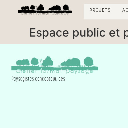
contenu
principal
PROJETS
A
Espace public et
Paysagistes concepteur.ices